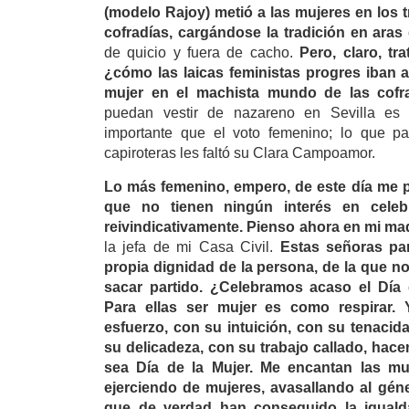
(modelo Rajoy) metió a las mujeres en los 
cofradías, cargándose la tradición en aras
de quicio y fuera de cacho.
Pero, claro, tr
¿cómo las laicas feministas progres iban a 
mujer en el machista mundo de las cofr
puedan vestir de nazareno en Sevilla e
importante que el voto femenino; lo que 
capiroteras les faltó su Clara Campoamor.
Lo más femenino, empero, de este día me 
que no tienen ningún interés en celeb
reivindicativamente. Pienso ahora en mi mad
la jefa de mi Casa Civil.
Estas señoras par
propia dignidad de la persona, de la que no
sacar partido. ¿Celebramos acaso el Día
Para ellas ser mujer es como respirar.
esfuerzo, con su intuición, con su tenacida
su delicadeza, con su trabajo callado, hac
sea Día de la Mujer. Me encantan las m
ejerciendo de mujeres, avasallando al géne
que de verdad han conseguido la igualda