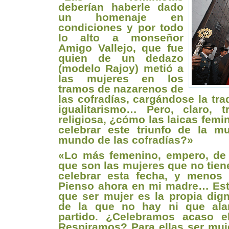
deberían haberle dado
un homenaje en
condiciones y por todo
lo alto a monseñor
Amigo Vallejo, que fue
quien de un dedazo
(modelo Rajoy) metió a
las mujeres en los
tramos de nazarenos de
las cofradías, cargándose la tra
igualitarismo…
Pero, claro, 
religiosa, ¿cómo las laicas femi
celebrar este triunfo de la m
mundo de las cofradías?
»
«Lo más femenino, empero, de 
que son las mujeres que no tien
celebrar esta fecha, y menos r
Pienso ahora en mi madre…
Es
que ser mujer es la propia dig
de la que no hay ni que ala
partido. ¿Celebramos acaso e
Respiramos? Para ellas ser muj