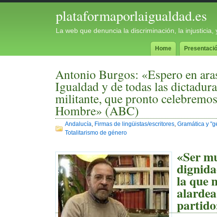
plataformaporlaigualdad.es
La web que denuncia la discriminación, la injusticia
Home
Presentaci
Antonio Burgos: «Espero en ara
Igualdad y de todas las dictadur
militante, que pronto celebremos
Hombre» (ABC)
Andalucía
,
Firmas de lingüistas/escritores
,
Gramática y "g
Totalitarismo de género
«S
er mu
dignida
la que 
alardea
partido