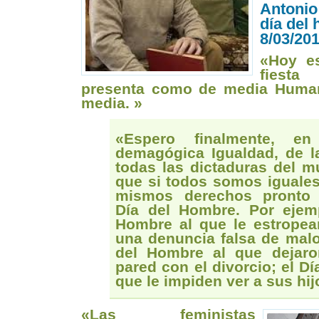
Antonio
día del
8/03/201
«Hoy e
fiest
presenta como de media Humani
media. »
«Espero finalmente, e
demagógica Igualdad, de l
todas las dictaduras del mu
que si todos somos iguale
mismos derechos pronto 
Día del Hombre. Por ejemp
Hombre al que le estropea
una denuncia falsa de malos
del Hombre al que dejar
pared con el divorcio; el D
que le impiden ver a sus hi
«Las feministas