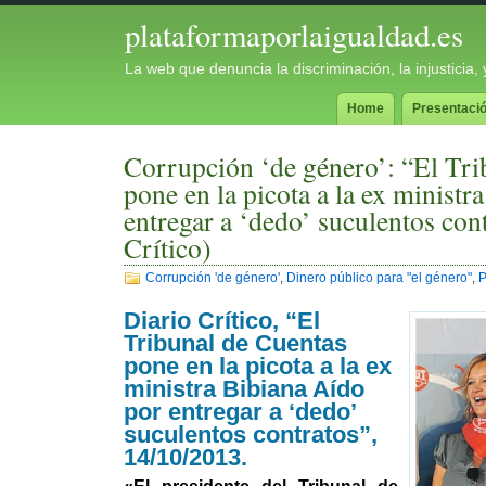
plataformaporlaigualdad.es
La web que denuncia la discriminación, la injusticia
Home
Presentaci
Corrupción ‘de género’: “El Tri
pone en la picota a la ex ministr
entregar a ‘dedo’ suculentos con
Crítico)
Corrupción 'de género'
,
Dinero público para "el género"
,
Diario Crítico, “El
Tribunal de Cuentas
pone en la picota a la ex
ministra Bibiana Aído
por entregar a ‘dedo’
suculentos contratos”,
14/10/2013.