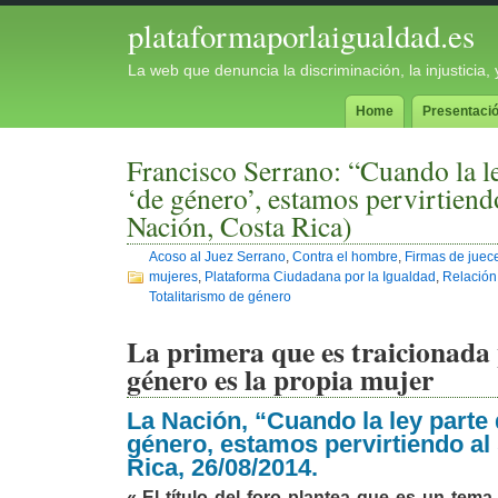
plataformaporlaigualdad.es
La web que denuncia la discriminación, la injusticia
Home
Presentaci
Francisco Serrano: “Cuando la ley
‘de género’, estamos pervirtiend
Nación, Costa Rica)
Acoso al Juez Serrano
,
Contra el hombre
,
Firmas de juec
mujeres
,
Plataforma Ciudadana por la Igualdad
,
Relación
Totalitarismo de género
La primera que es traicionada 
género es la propia mujer
La Nación, “Cuando la ley parte d
género, estamos pervirtiendo al
Rica, 26/08/2014.
«-El título del foro plantea que es un tema